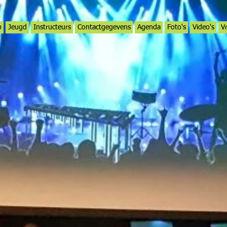
p
Jeugd
Instructeurs
Contactgegevens
Agenda
Foto's
Video's
V